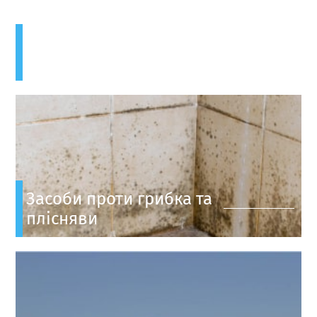
Засоби для очищення
Засоби проти грибка та
плісняви