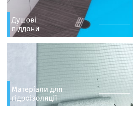
Душові
піддони
Матеріали для
гідроізоляції