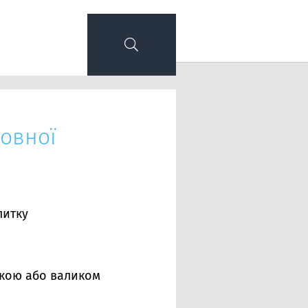
овної
литку
ткою або валиком