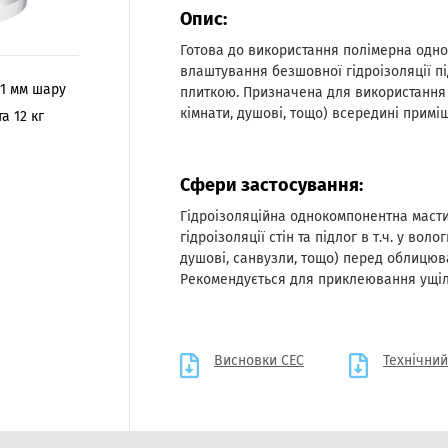
Опис:
Готова до використання полімерна одн
влаштування безшовної гідроізоляції 
/ 1 мм шару
плиткою. Призначена для використання
кімнати, душові, тощо) всередині приміщ
та 12 кг
Сфери застосування:
Гідроізоляційна однокомпонентна маст
гідроізоляції стін та підлог в т.ч. у вол
душові, санвузли, тощо) перед облицю
Рекомендується для приклеювання ущіл
Висновки СЕС
Технічний