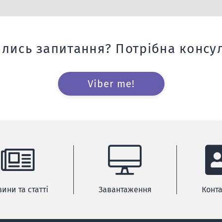
лись запитання? Потрібна консул
Viber me!
ини та статті
Завантаження
Конт