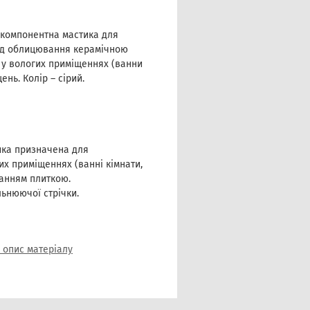
окомпонентна мастика для
під облицювання керамічною
 у вологих приміщеннях (ванни
ень. Колір – сірий.
ика призначена для
огих приміщеннях (ванні кімнати,
ванням плиткою.
ьнюючої стрічки.
 опис матеріалу