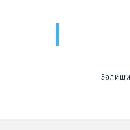
Засоби для
очищення
Залиши