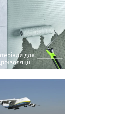
теріали для
дроізоляції