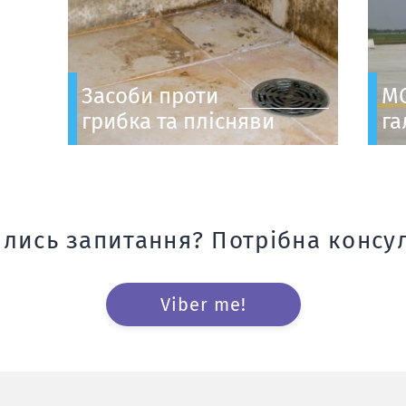
Засоби проти
МС
грибка та плісняви
га
лись запитання? Потрібна консул
Viber me!