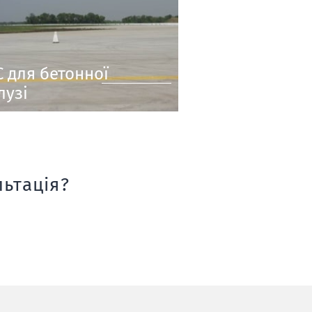
 для бетонної
лузі
ьтація?