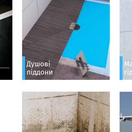
Душові
Ма
піддони
гі