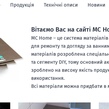
ю
Продукція
Технічні описи
Новини
Вітаємо Вас на сайті MC H
MC Home – це система матеріалів
для ремонту та догляду за ванни
матеріалів розроблена спеціаль
та сегменту DIY, тому основний ак
зроблено на високу якість продук
використання.
Всі матеріали можна придбати в 