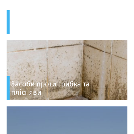
Засоби для очищення
Засоби проти грибка та
плісняви