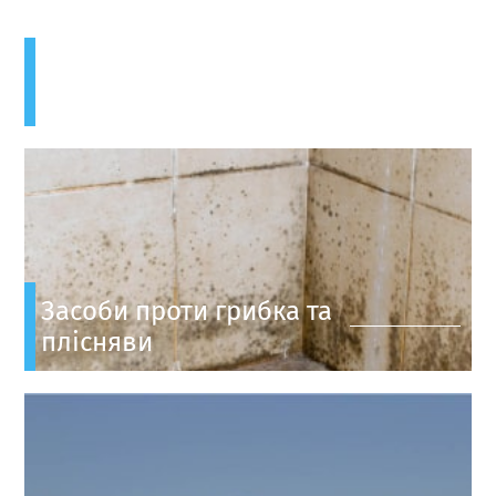
Засоби для очищення
Засоби проти грибка та
плісняви