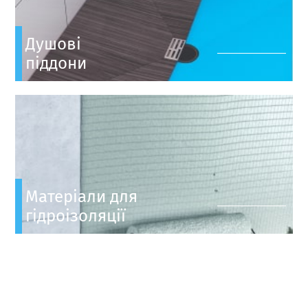
Душові
піддони
Матеріали для
гідроізоляції