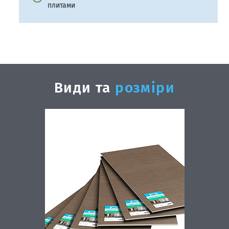
плитами
Види та
розміри