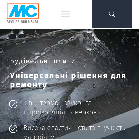
Будівельні плити
Універсальні рішення для
ремонту
3 в 1: термо-, звуко- та
гідроізоляція поверхонь
Висока еластичність та гнучкість
матеріалу